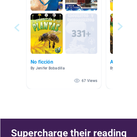
No ficción
Animales
By Jenifer Bobadilla
By Kylie Jager
67 Views
Supercharge their reading