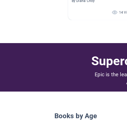
By Diana Choy
14 V
Superc
Epic is the le
Books by Age