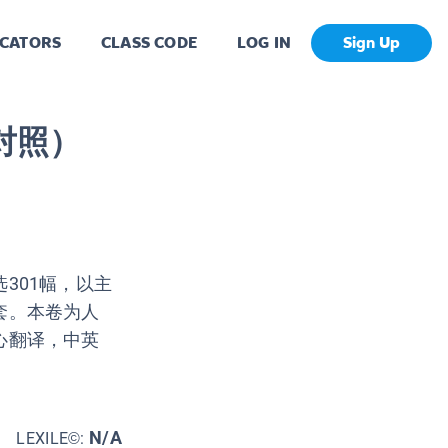
CATORS
CLASS CODE
LOG IN
Sign Up
对照）
301幅，以主
套。本卷为人
心翻译，中英
N/A
LEXILE©: