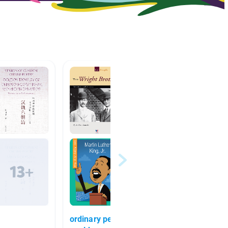
ordinary people change the
Chines