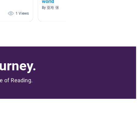
world
By Kimber
By 亚玲 张
1 Views
1 Views
urney.
me of Reading.